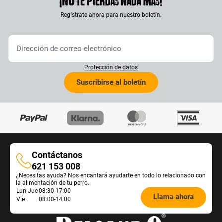
¡No te pierdas nada más!
Regístrate ahora para nuestro boletín.
Protección de datos
Suscribirse al boletín
Contáctanos
Contáctanos
621 153 008
¿Necesitas ayuda? Nos encantará ayudarte en todo lo relacionado con
la alimentación de tu perro.
Öffnungszeiten
Lun-Jue
08:30-17:00
Llama ahora
Vie
08:00-14:00
Futterberatung: