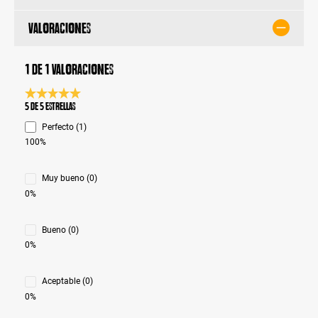
Valoraciones
1 de 1 valoraciones
Calificación promedio de 5 de 5 estrellas
5 de 5 Estrellas
Perfecto (1)
100%
Muy bueno (0)
0%
Bueno (0)
0%
Aceptable (0)
0%