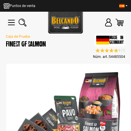
enido principal
Puntos de venta
Caja de Prueba
MADE IN
Finest GF Salmon
GERMANY
5
(1)
Calificación prome
Núm. art.:
54485504
Bildergalerie überspringen