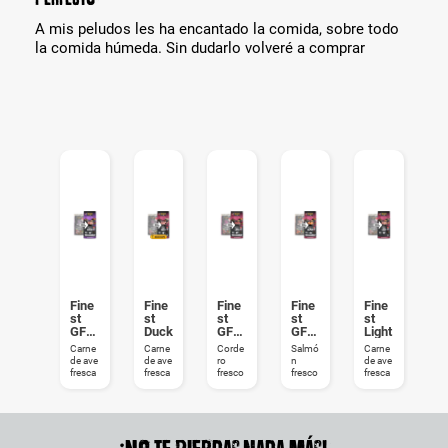
A mis peludos les ha encantado la comida, sobre todo
la comida húmeda. Sin dudarlo volveré a comprar
Fine
Fine
Fine
Fine
Fine
st
st
st
st
st
GF
Duck
GF
GF
Light
Seni
Lam
Salm
Carne
Carne
Corde
Salmó
Carne
or
b
on
de ave
de ave
ro
n
de ave
fresca
fresca
fresco
fresco
fresca