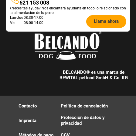
Contáctanos
621 153 008
¿Necesitas ayuda? Nos encantará ayudarte en todo lo relacionado con
la alimentación de tu perro.
Öffnungszeiten
Lun-Jue
08:30-17:00
Llama ahora
Vie
08:00-14:00
Futterberatung:
BELCANDO® es una marca de
BEWITAL petfood GmbH & Co. KG
Contacto
Política de cancelación
Protección de datos y
Imprenta
privacidad
Métodos de pago
CGV