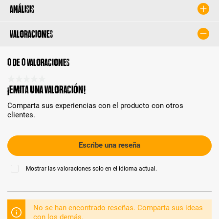
Análisis
Valoraciones
0 de 0 valoraciones
Calificación promedio de 0 de 5 estrellas
¡Emita una valoración!
Comparta sus experiencias con el producto con otros
clientes.
Escribe una reseña
Mostrar las valoraciones solo en el idioma actual.
No se han encontrado reseñas. Comparta sus ideas
con los demás.