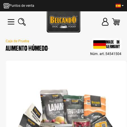
enido principal
Puntos de venta
Caja de Prueba
MADE IN
Alimento húmedo
GERMANY
Núm. art.:
54541504
Bildergalerie überspringen