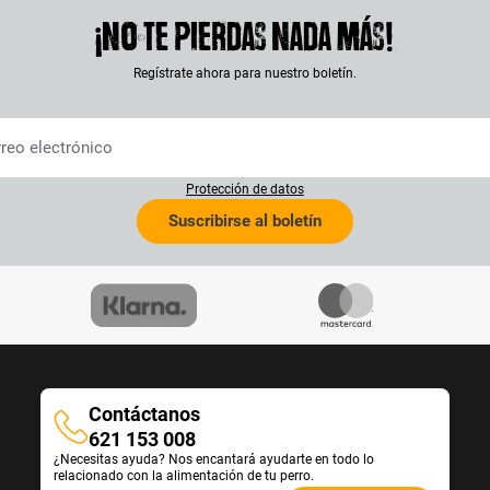
e
t
¡No te pierdas nada más!
n
a
P
s
r
Regístrate ahora para nuestro boletín.
t
o
e
d
n
u
k
k
ö
t
n
Protección de datos
-
n
V
Suscribirse al boletín
e
a
n
r
d
i
i
a
e
n
v
t
e
e
r
n
s
a
c
Contáctanos
u
h
Contáctanos
621 153 008
s
i
¿Necesitas ayuda? Nos encantará ayudarte en todo lo
g
e
relacionado con la alimentación de tu perro.
e