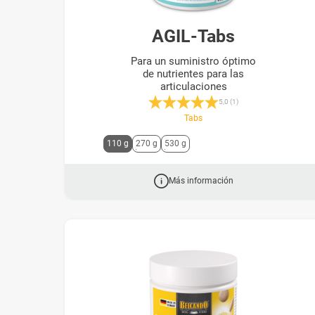
AGIL-Tabs
Para un suministro óptimo
de nutrientes para las
articulaciones
Calificación promedio de 5 de 5 est
5,0 (1)
Tabs
M
110 g
270 g
530 g
i
t
d
Más información
e
n
P
f
e
i
l
t
a
s