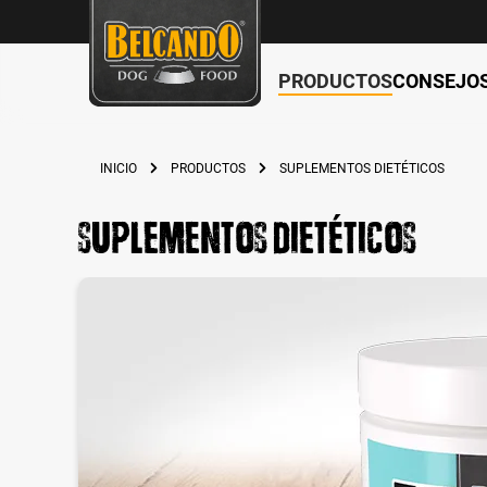
PRODUCTOS
CONSEJO
 búsqueda
Saltar a la navegación principal
INICIO
PRODUCTOS
SUPLEMENTOS DIETÉTICOS
Suplementos dietéticos