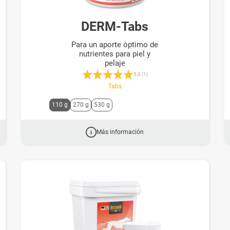
DERM-Tabs
Para un aporte óptimo de
nutrientes para piel y
pelaje
rellas
Calificación promedio de 5 de 5 estrellas
5,0 (1)
Tabs
M
110 g
270 g
530 g
i
t
d
Más información
e
n
P
f
e
i
l
t
a
s