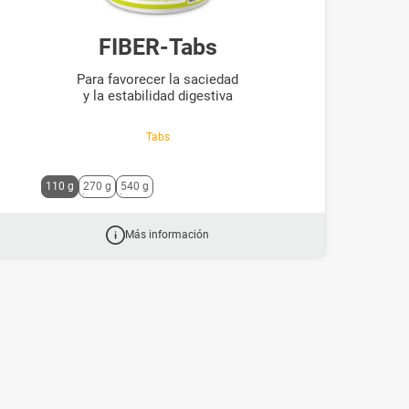
FIBER-Tabs
Para favorecer la saciedad
y la estabilidad digestiva
Tabs
M
110 g
270 g
540 g
i
t
d
Más información
e
n
P
f
e
i
l
t
a
s