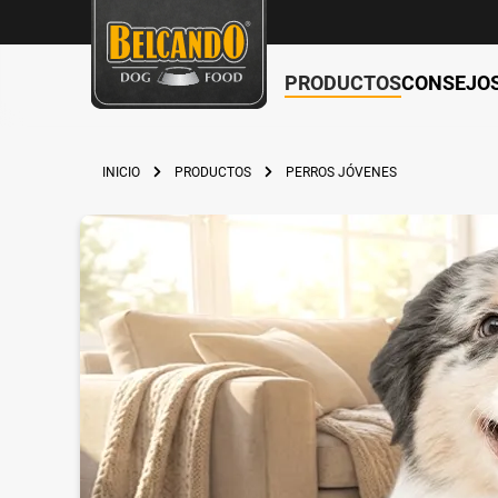
PRODUCTOS
CONSEJO
 búsqueda
Saltar a la navegación principal
INICIO
PRODUCTOS
PERROS JÓVENES