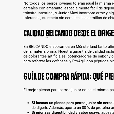
l
P
No todos los perros jóvenes toleran igual la misma re
t
r
cereales con amaranto, especialmente fácil de digerir
w
o
tránsito intestinal; y Junior Maxi incorpora arroz y a
e
d
tolerancia, su receta sin cereales, las semillas de chí
r
u
d
k
e
Calidad BELCANDO desde el orig
t
n
-
.
V
a
En BELCANDO elaboramos en Münsterland tanto alimen
r
de la materia prima. Nuestra garantía de calidad in
i
de colorantes artificiales, potenciadores de sabor 
a
para reforzar las defensas, y ProAgil, con péptidos bi
n
t
Guía de compra rápida: qué pie
e
n
a
u
El mejor pienso para perros junior no es el mismo par
s
g
Si buscas un pienso para perros junior sin cereal
e
de digerir. Además, aporta un 80 % de proteína an
w
Si priorizas digestibilidad y sabor suave:
apuesta 
ä