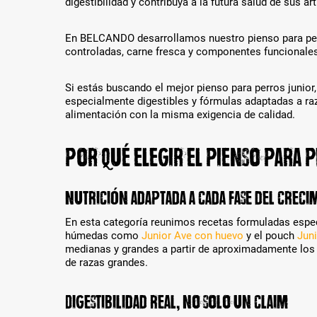
e
digestibilidad y contribuya a la futura salud de sus ar
o
n
d
k
u
En BELCANDO desarrollamos nuestro pienso para per
ö
k
controladas, carne fresca y componentes funcionales
n
t
n
-
e
Si estás buscando el mejor pienso para perros junior
V
n
especialmente digestibles y fórmulas adaptadas a r
a
d
alimentación con la misma exigencia de calidad.
r
i
i
e
a
v
Por qué elegir el pienso para 
n
e
t
r
e
s
Nutrición adaptada a cada fase del creci
n
c
a
h
En esta categoría reunimos recetas formuladas espe
u
i
húmedas como
Junior Ave con huevo
y el pouch
Juni
s
e
medianas y grandes a partir de aproximadamente los 
g
d
de razas grandes.
e
e
w
n
ä
e
Digestibilidad real, no solo un claim
h
n