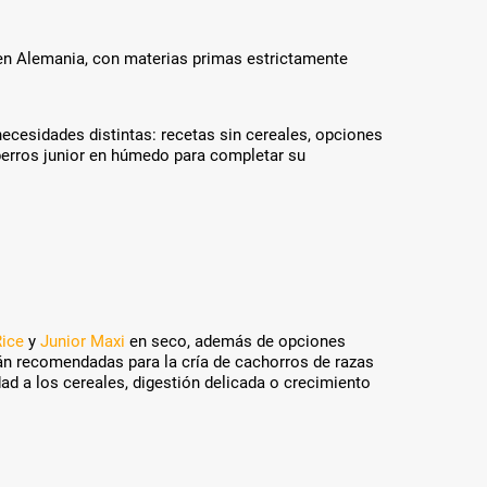
o
d
u
n Alemania, con materias primas estrictamente
k
t
-
ecesidades distintas: recetas sin cereales, opciones
V
perros junior en húmedo para completar su
a
r
i
a
n
t
e
n
a
Rice
y
Junior Maxi
en seco, además de opciones
u
án recomendadas para la cría de cachorros de razas
s
d a los cereales, digestión delicada o crecimiento
g
e
w
ä
h