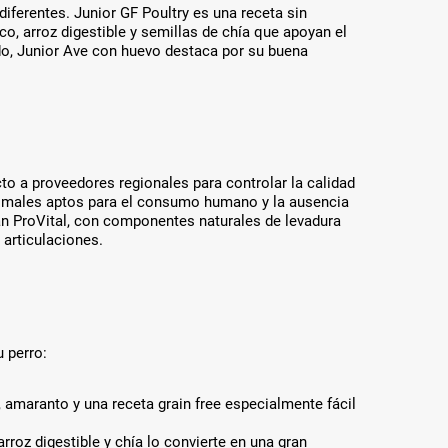
l
iferentes. Junior GF Poultry es una receta sin
t
co, arroz digestible y semillas de chía que apoyan el
w
medo, Junior Ave con huevo destaca por su buena
e
r
d
e
n
.
a proveedores regionales para controlar la calidad
animales aptos para el consumo humano y la ausencia
an ProVital, con componentes naturales de levadura
 articulaciones.
u perro:
 amaranto y una receta grain free especialmente fácil
roz digestible y chía lo convierte en una gran