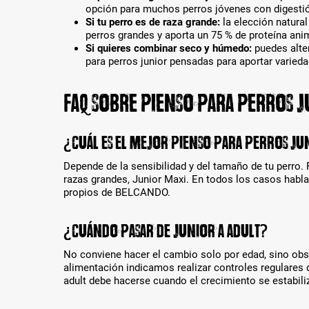
opción para muchos perros jóvenes con digestión
h
Si tu perro es de raza grande:
la elección natural
l
perros grandes y aporta un 75 % de proteína anim
t
Si quieres combinar seco y húmedo:
puedes alte
w
para perros junior pensadas para aportar varieda
e
r
d
FAQ sobre pienso para perros 
e
n
.
¿Cuál es el mejor pienso para perros ju
Depende de la sensibilidad y del tamaño de tu perro.
razas grandes, Junior Maxi. En todos los casos habl
propios de BELCANDO.
¿Cuándo pasar de junior a adult?
No conviene hacer el cambio solo por edad, sino obs
alimentación indicamos realizar controles regulares d
adult debe hacerse cuando el crecimiento se estabiliza