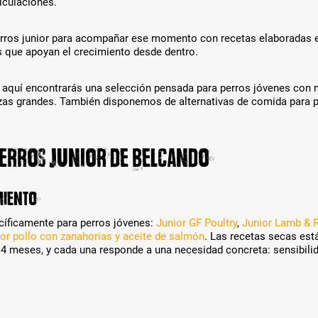
e
ticulaciones.
o
n
d
k
u
ros junior para acompañar ese momento con recetas elaboradas e
ö
k
 que apoyan el crecimiento desde dentro.
n
t
n
-
e
, aquí encontrarás una selección pensada para perros jóvenes con n
V
n
azas grandes. También disponemos de alternativas de comida para 
a
d
r
i
i
e
a
v
perros junior de Belcando
n
e
t
r
e
s
miento
n
c
a
h
cíficamente para perros jóvenes:
Junior GF Poultry
,
Junior Lamb & 
u
i
or pollo con zanahorias y aceite de salmón
. Las recetas secas est
s
e
4 meses, y cada una responde a una necesidad concreta: sensibilida
g
d
e
e
w
n
ä
e
h
n