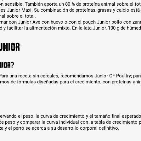
 sensible. También aporta un 80 % de proteína animal sobre el tot
h
 es Junior Maxi. Su combinación de proteínas, grasas y calcio está
l
al sobre el total.
t
rnar con Junior Ave con huevo o con el pouch Junior pollo con zan
w
d y facilitar la alimentación mixta. En la lata Junior, 100 g de húm
e
r
d
junior
e
n
.
nior?
 Para una receta sin cereales, recomendamos Junior GF Poultry; para
amos de fórmulas diseñadas para el crecimiento, con proteínas ani
ervando el peso, la curva de crecimiento y el tamaño final esperad
e peso y comparar la curva individual con la tabla de crecimiento p
 y el perro se acerca a su desarrollo corporal definitivo.