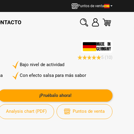
Puntos de venta
ONTACTO
MADE IN
GERMANY
5
(10)
Calificación promedio de 5 d
Bajo nivel de actividad
na
Con efecto salsa para más sabor
¡Pruébalo ahora!
Analysis chart (PDF)
Puntos de venta