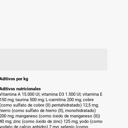
Aditivos por kg
Aditivos nutricionales
Vitamina A 15.000 UI; vitamina D3 1.500 UI; vitamina E
150 mg; taurina 500 mg; L-carnitina 200 mg; cobre
(como sulfato de cobre (II) pentahidratado) 12,5 mg;
hierro (como sulfato de hierro (II), monohidratado)
200 mg; manganeso (como óxido de manganeso (II))
40 mg; zinc (como óxido de zinc) 125 mg; yodo (como
yodato de calcio anhidro) 2 mg; selenio (como