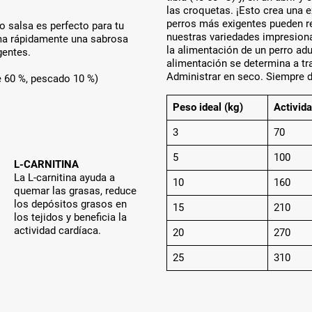
las croquetas. ¡Esto crea una e
perros más exigentes pueden re
o salsa es perfecto para tu
nuestras variedades impresiona
rma rápidamente una sabrosa
la alimentación de un perro adu
gentes.
alimentación se determina a tra
Administrar en seco. Siempre d
e 60 %, pescado 10 %)
Peso ideal (kg)
Activida
3
70
5
100
L-CARNITINA
La L-carnitina ayuda a
10
160
quemar las grasas, reduce
los depósitos grasos en
15
210
los tejidos y beneficia la
actividad cardíaca.
20
270
25
310