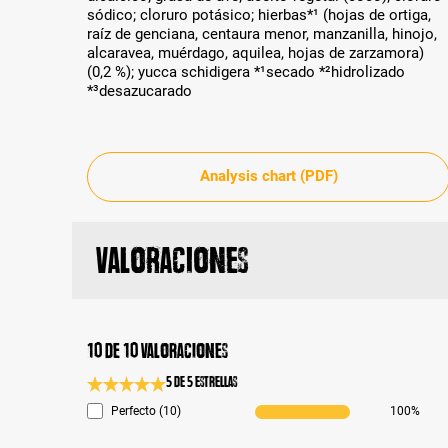
sódico; cloruro potásico; hierbas*¹ (hojas de ortiga,
raíz de genciana, centaura menor, manzanilla, hinojo,
alcaravea, muérdago, aquilea, hojas de zarzamora)
(0,2 %); yucca schidigera *¹secado *²hidrolizado
*³desazucarado
Analysis chart (PDF)
Valoraciones
10 de 10 valoraciones
5 de 5 Estrellas
Calificación promedio de 5 de 5 estrellas
Perfecto (10)
100%