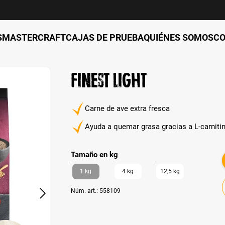
S
MASTERCRAFT
CAJAS DE PRUEBA
QUIÉNES SOMOS
C
Finest Light
Carne de ave extra fresca
Ayuda a quemar grasa gracias a L-carniti
auswählen
Tamaño en kg
1 kg
4 kg
12,5 kg
Núm. art.:
558109