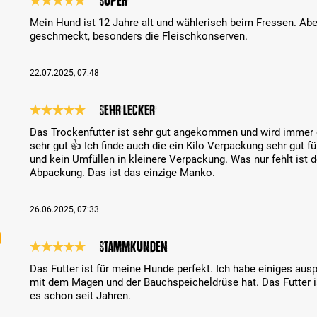
Super
Reseña con calificación de 5 de 5 estrellas
Mein Hund ist 12 Jahre alt und wählerisch beim Fressen. Abe
geschmeckt, besonders die Fleischkonserven.
22.07.2025, 07:48
Sehr lecker
Reseña con calificación de 5 de 5 estrellas
Das Trockenfutter ist sehr gut angekommen und wird immer 
sehr gut 👍 Ich finde auch die ein Kilo Verpackung sehr gut 
und kein Umfüllen in kleinere Verpackung. Was nur fehlt ist 
Abpackung. Das ist das einzige Manko.
26.06.2025, 07:33
Stammkunden
Reseña con calificación de 5 de 5 estrellas
Das Futter ist für meine Hunde perfekt. Ich habe einiges aus
mit dem Magen und der Bauchspeicheldrüse hat. Das Futter is
es schon seit Jahren.