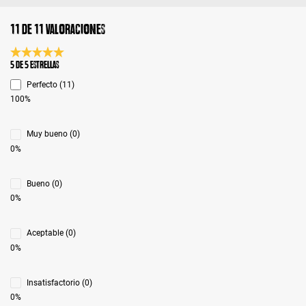
11 de 11 valoraciones
Calificación promedio de 5 de 5 estrellas
5 de 5 Estrellas
Perfecto (11)
100%
Muy bueno (0)
0%
Bueno (0)
0%
Aceptable (0)
0%
Insatisfactorio (0)
0%