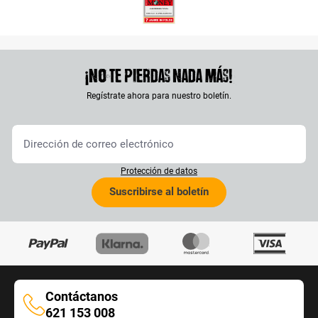
¡No te pierdas nada más!
Regístrate ahora para nuestro boletín.
Protección de datos
Suscribirse al boletín
Contáctanos
Contáctanos
621 153 008