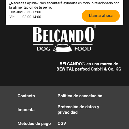
¿Necesitas ayuda? Nos encantará ayudarte en todo lo relacionado con
la alimentación de tu perro.
Öffnungszeiten
Lun-Jue
08:30-17:00
Llama ahora
Vie
08:00-14:00
Futterberatung:
BELCANDO® es una marca de
BEWITAL petfood GmbH & Co. KG
Contacto
Política de cancelación
Protección de datos y
Imprenta
privacidad
Métodos de pago
CGV