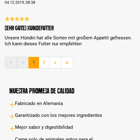
04.12.2019, 08:38
Reseña con calificación de 5 de 5 estrellas
Sehr gutes Hundefutter
Unsere Hündin hat alle Sorten mit großem Appetit gefressen.
Ich kann dieses Futter nur empfehlen
Página
Página
1
2
Nuestra promesa de calidad
Fabricado en Alemania
Garantizado con los mejores ingredientes
Mejor sabor y digestibilidad
Carne solo de animales aptos para el