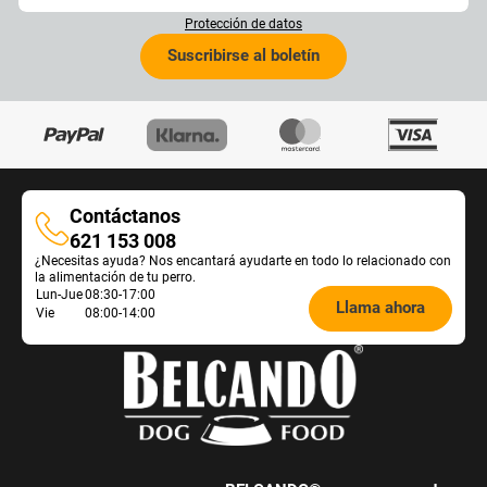
Protección de datos
Suscribirse al boletín
Contáctanos
Contáctanos
621 153 008
¿Necesitas ayuda? Nos encantará ayudarte en todo lo relacionado con
la alimentación de tu perro.
Öffnungszeiten
Lun-Jue
08:30-17:00
Llama ahora
Vie
08:00-14:00
Futterberatung: