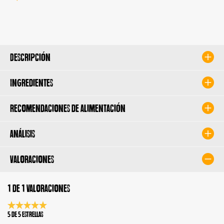
Descripción
Ingredientes
Recomendaciones de alimentación
Análisis
Valoraciones
1 de 1 valoraciones
Calificación promedio de 5 de 5 estrellas
5 de 5 Estrellas