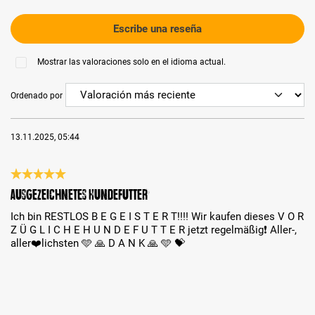
Escribe una reseña
Mostrar las valoraciones solo en el idioma actual.
Ordenado por
13.11.2025, 05:44
Reseña con calificación de 5 de 5 estrellas
Ausgezeichnetes Hundefutter
Ich bin RESTLOS B E G E I S T E R T!!!! Wir kaufen dieses V O R
Z Ü G L I C H E H U N D E F U T T E R jetzt regelmäßig❗️ Aller-,
aller❤️lichsten 🩵 🙏 D A N K 🙏 🩵 💝