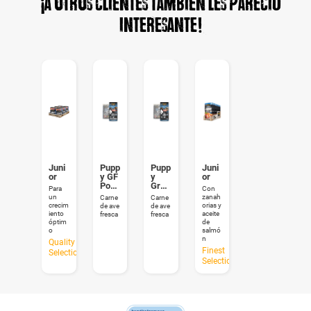
¡A otros clientes también les pareció
interesante!
Juni
Pupp
Pupp
Juni
or
y GF
y
or
Poult
Grav
Para
Con
ry
y
un
zanah
Carne
Carne
crecim
orias y
de ave
de ave
iento
aceite
fresca
fresca
óptim
de
o
salmó
n
Quality
Finest
Selection
Selection