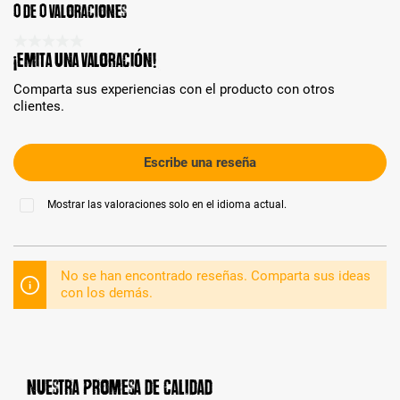
0 de 0 valoraciones
Calificación promedio de 0 de 5 estrellas
¡Emita una valoración!
Comparta sus experiencias con el producto con otros
clientes.
Escribe una reseña
Mostrar las valoraciones solo en el idioma actual.
No se han encontrado reseñas. Comparta sus ideas
con los demás.
Nuestra promesa de calidad