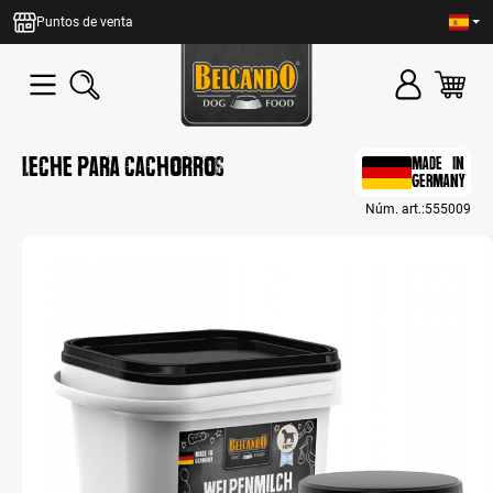
enido principal
Puntos de venta
Leche para cachorros
MADE IN
GERMANY
Núm. art.:
555009
Bildergalerie überspringen