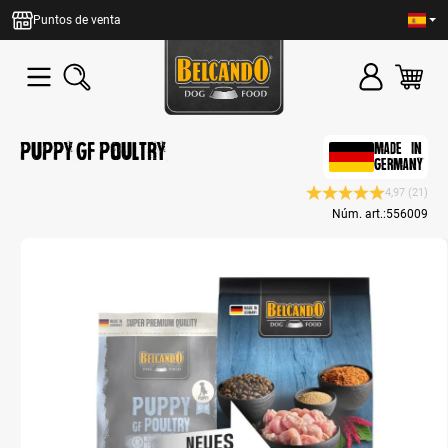
enido principal
Puntos de venta
Puppy GF Poultry
MADE IN
GERMANY
4,97
(21)
Calificación promedio
Núm. art.:
556009
Bildergalerie überspringen