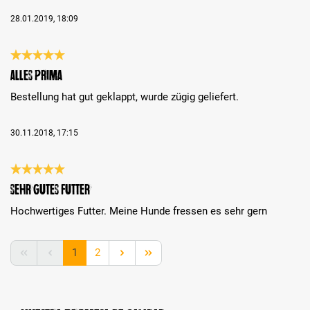
28.01.2019, 18:09
Reseña con calificación de 5 de 5 estrellas
Alles prima
Bestellung hat gut geklappt, wurde zügig geliefert.
30.11.2018, 17:15
Reseña con calificación de 5 de 5 estrellas
Sehr gutes Futter
Hochwertiges Futter. Meine Hunde fressen es sehr gern
Página
Página
1
2