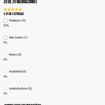
20 de 20 valoraciones
Calificación promedio de 4.9 de 5 estrellas
4.95 de 5 Estrellas
Perfecto (19)
95%
Muy bueno (1)
5%
Bueno (0)
0%
Aceptable (0)
0%
Insatisfactorio (0)
0%