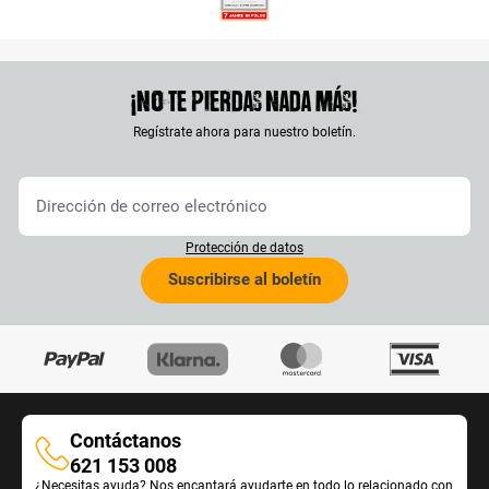
¡No te pierdas nada más!
Regístrate ahora para nuestro boletín.
Protección de datos
Suscribirse al boletín
Contáctanos
Contáctanos
621 153 008
¿Necesitas ayuda? Nos encantará ayudarte en todo lo relacionado con