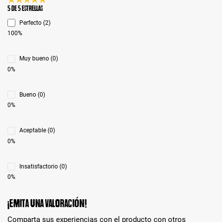
Calificación promedio de 5 de 5 estrellas
5 de 5 Estrellas
Perfecto (2)
100%
Muy bueno (0)
0%
Bueno (0)
0%
Aceptable (0)
0%
Insatisfactorio (0)
0%
¡Emita una valoración!
Comparta sus experiencias con el producto con otros