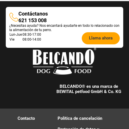
Contáctanos
Contáctanos
621 153 008
¿Necesitas ayuda? Nos encantará ayudarte en todo lo relacionado con
la alimentación de tu perro.
Öffnungszeiten
Lun-Jue
08:30-17:00
Llama ahora
Vie
08:00-14:00
Futterberatung:
BELCANDO® es una marca de
BEWITAL petfood GmbH & Co. KG
Contacto
Política de cancelación