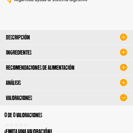
Descripción
Ingredientes
Recomendaciones de alimentación
Análisis
Valoraciones
0 de 0 valoraciones
Calificación promedio de 0 de 5 estrellas
¡Emita una valoración!