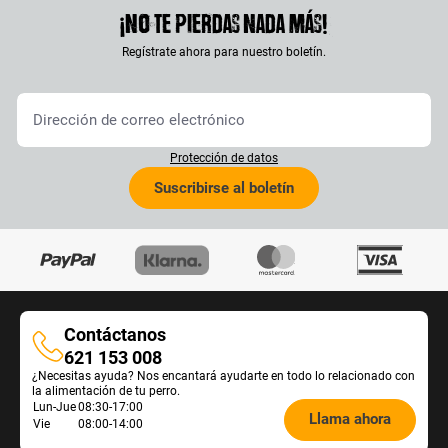
¡No te pierdas nada más!
Regístrate ahora para nuestro boletín.
Protección de datos
Suscribirse al boletín
Contáctanos
Contáctanos
621 153 008
¿Necesitas ayuda? Nos encantará ayudarte en todo lo relacionado con
la alimentación de tu perro.
Öffnungszeiten
Lun-Jue
08:30-17:00
Llama ahora
Vie
08:00-14:00
Futterberatung: