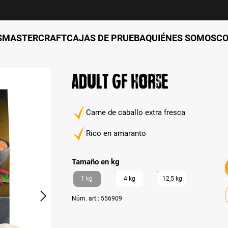
S
MASTERCRAFT
CAJAS DE PRUEBA
QUIÉNES SOMOS
C
Adult GF Horse
Carne de caballo extra fresca
Rico en amaranto
auswählen
Tamaño en kg
1 kg
4 kg
12,5 kg
Núm. art.:
556909