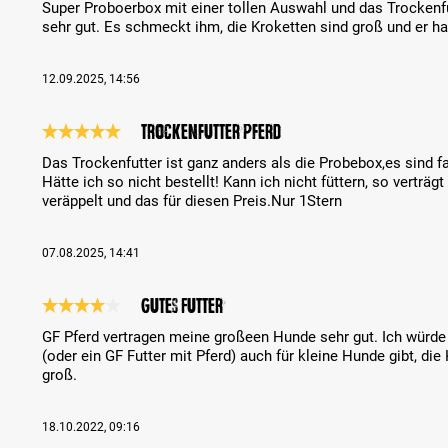
Super Proboerbox mit einer tollen Auswahl und das Trockenf
sehr gut. Es schmeckt ihm, die Kroketten sind groß und er ha
12.09.2025, 14:56
Trockenfutter Pferd
Reseña con calificación de 5 de 5 estrellas
Das Trockenfutter ist ganz anders als die Probebox,es sind f
Hätte ich so nicht bestellt! Kann ich nicht füttern, so verträ
veräppelt und das für diesen Preis.Nur 1Stern
07.08.2025, 14:41
Gutes Futter
Reseña con calificación de 4 de 5 estrellas
GF Pferd vertragen meine großeen Hunde sehr gut. Ich würde
(oder ein GF Futter mit Pferd) auch für kleine Hunde gibt, die
groß.
18.10.2022, 09:16