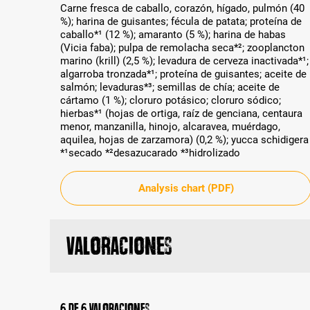
Carne fresca de caballo, corazón, hígado, pulmón (40
%); harina de guisantes; fécula de patata; proteína de
caballo*¹ (12 %); amaranto (5 %); harina de habas
(Vicia faba); pulpa de remolacha seca*²; zooplancton
marino (krill) (2,5 %); levadura de cerveza inactivada*¹;
algarroba tronzada*¹; proteína de guisantes; aceite de
salmón; levaduras*³; semillas de chía; aceite de
cártamo (1 %); cloruro potásico; cloruro sódico;
hierbas*¹ (hojas de ortiga, raíz de genciana, centaura
menor, manzanilla, hinojo, alcaravea, muérdago,
aquilea, hojas de zarzamora) (0,2 %); yucca schidigera
*¹secado *²desazucarado *³hidrolizado
Analysis chart (PDF)
Valoraciones
6 de 6 valoraciones