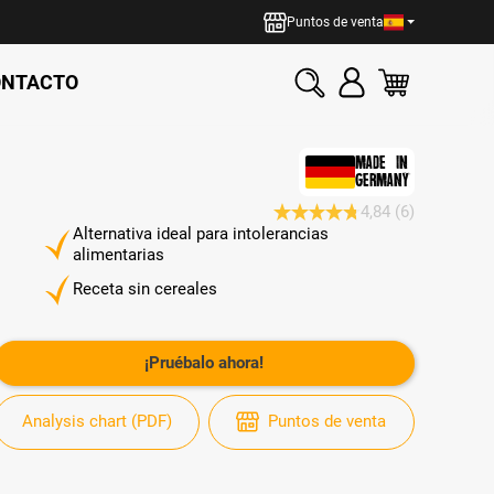
Puntos de venta
ONTACTO
MADE IN
GERMANY
4,84
(6)
Calificación promedio de 4.8 d
Alternativa ideal para intolerancias
alimentarias
Receta sin cereales
¡Pruébalo ahora!
Analysis chart (PDF)
Puntos de venta