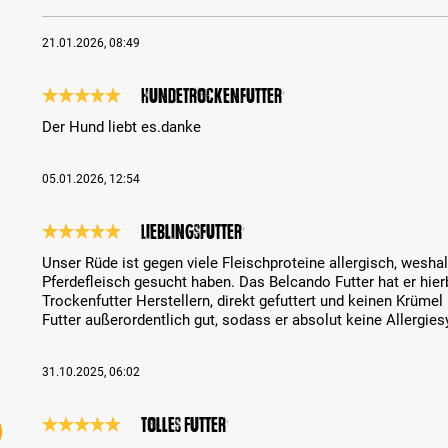
21.01.2026, 08:49
Hundetrockenfutter
Reseña con calificación de 5 de 5 estrellas
Der Hund liebt es.danke
05.01.2026, 12:54
Lieblingsfutter
Reseña con calificación de 5 de 5 estrellas
Unser Rüde ist gegen viele Fleischproteine allergisch, wesha
Pferdefleisch gesucht haben. Das Belcando Futter hat er hie
Trockenfutter Herstellern, direkt gefuttert und keinen Krüme
Futter außerordentlich gut, sodass er absolut keine Allergi
31.10.2025, 06:02
Tolles Futter
Reseña con calificación de 5 de 5 estrellas