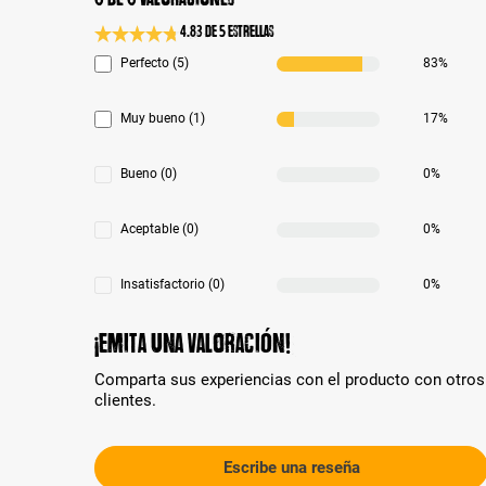
4.83 de 5 Estrellas
Calificación promedio de 4.8 de 5 estrellas
Perfecto (5)
83%
Muy bueno (1)
17%
Bueno (0)
0%
Aceptable (0)
0%
Insatisfactorio (0)
0%
¡Emita una valoración!
Comparta sus experiencias con el producto con otros
clientes.
Escribe una reseña