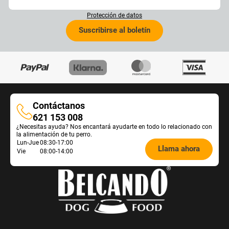
Protección de datos
Suscribirse al boletín
Contáctanos
Contáctanos
621 153 008
¿Necesitas ayuda? Nos encantará ayudarte en todo lo relacionado con
la alimentación de tu perro.
Öffnungszeiten
Lun-Jue
08:30-17:00
Llama ahora
Vie
08:00-14:00
Futterberatung: