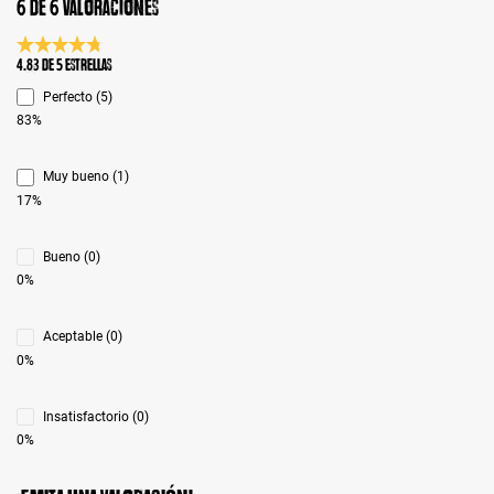
6 de 6 valoraciones
Calificación promedio de 4.8 de 5 estrellas
4.83 de 5 Estrellas
Perfecto (5)
83%
Muy bueno (1)
17%
Bueno (0)
0%
Aceptable (0)
0%
Insatisfactorio (0)
0%