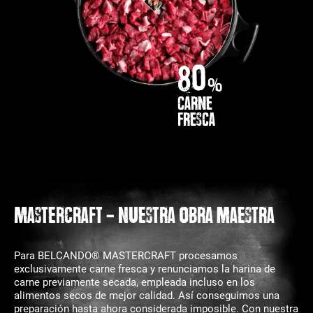
80
%
CARNE
FRESCA
MASTERCRAFT - nuestra obra maestra
Para BELCANDO® MASTERCRAFT procesamos
exclusivamente carne fresca y renunciamos la harina de
carne previamente secada, empleada incluso en los
alimentos secos de mejor calidad. Así conseguimos una
preparación hasta ahora considerada imposible. Con nuestra