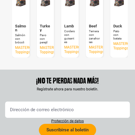
Salmo
Turke
Lamb
Beef
Duck
n
y
Cordero
Ternera
Pato
con
con
con
Salmón
Pavo
guisant
zanahor
batata
con
con
es
ias
brócoli
perejil
MASTERCRA
MASTERCRAFT
MASTERCRAFT
MASTERCRAFT
MASTERCRAFT
Toppings
Toppings
Toppings
Toppings
Toppings
¡No te pierdas nada más!
Regístrate ahora para nuestro boletín.
Protección de datos
Suscribirse al boletín