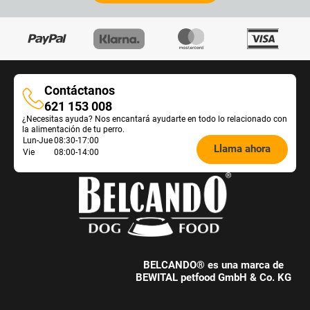
Contáctanos
Contáctanos
621 153 008
¿Necesitas ayuda? Nos encantará ayudarte en todo lo relacionado con
la alimentación de tu perro.
Öffnungszeiten
Lun-Jue
08:30-17:00
Llama ahora
Vie
08:00-14:00
Futterberatung:
BELCANDO® es una marca de
BEWITAL petfood GmbH & Co. KG