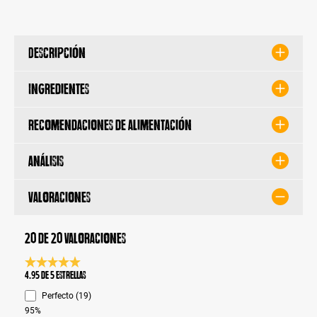
Descripción
Ingredientes
Recomendaciones de alimentación
Análisis
Valoraciones
20 de 20 valoraciones
Calificación promedio de 4.9 de 5 estrellas
4.95 de 5 Estrellas
Perfecto (19)
95%