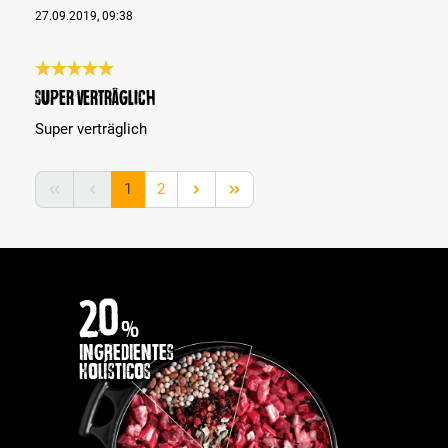
27.09.2019, 09:38
Reseña con calificación de 5 de 5 estrellas
Super verträglich
Super verträglich
Página
Página
1
2
20
%
INGREDIENTES
HOLÍSTICOS