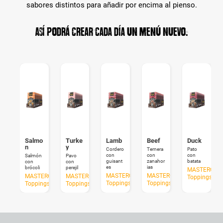
sabores distintos para añadir por encima al pienso.
Así podrá crear cada día un menú nuevo.
Salmo
Turke
Lamb
Beef
Duck
n
y
Cordero
Ternera
Pato
con
con
con
Salmón
Pavo
guisant
zanahor
batata
con
con
es
ias
brócoli
perejil
MASTERCRA
MASTERCRAFT
MASTERCRAFT
MASTERCRAFT
MASTERCRAFT
Toppings
Toppings
Toppings
Toppings
Toppings