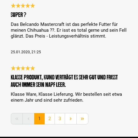
Reseña con calificación de 5 de 5 estrellas
Super ?
Das Belcando Mastercraft ist das perfekte Futter für
meinen Chihuahua ??. Er isst es total gerne und sein Fell
glänzt. Das Preis - Leistungsverhältnis stimmt.
25.01.2020, 21:25
Reseña con calificación de 5 de 5 estrellas
Klasse Produkt, Hund verträgt es sehr gut und frisst
auch immer sein Napf leer.
Klasse Ware, Klasse Lieferung. Wir bestellen seit etwa
einem Jahr und sind sehr zufrieden.
Página
Página
Página
1
2
3