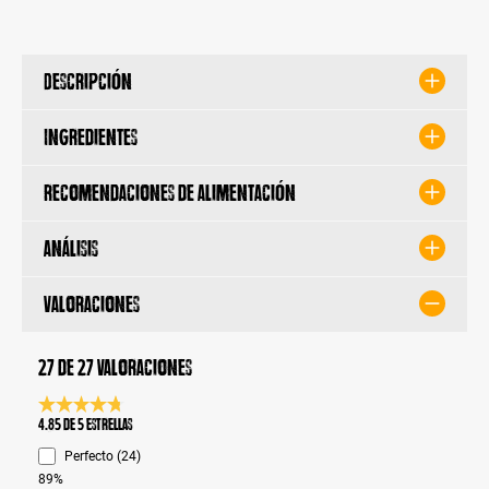
Descripción
Ingredientes
Recomendaciones de alimentación
Análisis
Valoraciones
27 de 27 valoraciones
Calificación promedio de 4.8 de 5 estrellas
4.85 de 5 Estrellas
Perfecto (24)
89%