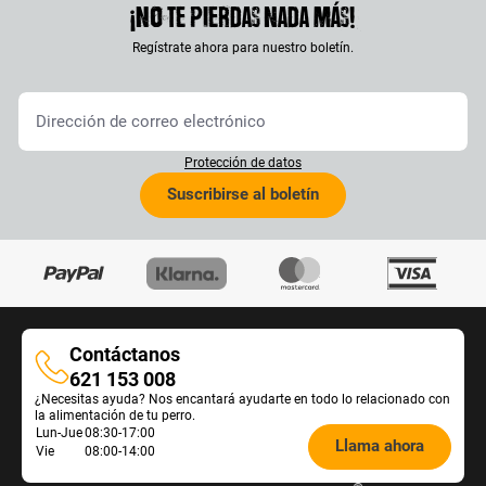
¡No te pierdas nada más!
Regístrate ahora para nuestro boletín.
Protección de datos
Suscribirse al boletín
Contáctanos
Contáctanos
621 153 008
¿Necesitas ayuda? Nos encantará ayudarte en todo lo relacionado con
la alimentación de tu perro.
Öffnungszeiten
Lun-Jue
08:30-17:00
Llama ahora
Vie
08:00-14:00
Futterberatung: