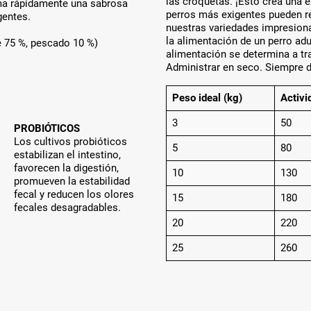
las croquetas. ¡Esto crea una e
rma rápidamente una sabrosa
perros más exigentes pueden re
gentes.
nuestras variedades impresiona
la alimentación de un perro adu
e 75 %, pescado 10 %)
alimentación se determina a tra
Administrar en seco. Siempre d
Peso ideal (kg)
Activi
3
50
PROBIÓTICOS
Los cultivos probióticos
5
80
estabilizan el intestino,
favorecen la digestión,
10
130
promueven la estabilidad
fecal y reducen los olores
15
180
fecales desagradables.
20
220
25
260