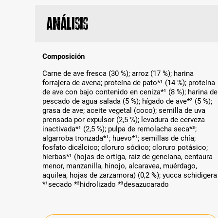
Análisis
Composición
Carne de ave fresca (30 %); arroz (17 %); harina
forrajera de avena; proteína de pato*¹ (14 %); proteína
de ave con bajo contenido en ceniza*¹ (8 %); harina de
pescado de agua salada (5 %); hígado de ave*² (5 %);
grasa de ave; aceite vegetal (coco); semilla de uva
prensada por expulsor (2,5 %); levadura de cerveza
inactivada*¹ (2,5 %); pulpa de remolacha seca*³;
algarroba tronzada*¹; huevo*¹; semillas de chía;
fosfato dicálcico; cloruro sódico; cloruro potásico;
hierbas*¹ (hojas de ortiga, raíz de genciana, centaura
menor, manzanilla, hinojo, alcaravea, muérdago,
aquilea, hojas de zarzamora) (0,2 %); yucca schidigera
*¹secado *²hidrolizado *³desazucarado