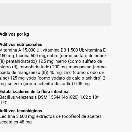
Aditivos por kg
Aditivos nutricionales
Vitamina A 15.000 UI; vitamina D3 1.500 UI; vitamina E
150 mg; taurina 500 mg; cobre (como sulfato de cobre
(II) pentahidratado) 12,5 mg; hierro (como sulfato de
hierro (II), monohidratado) 200 mg; manganeso (como
óxido de manganeso (II)) 40 mg; zinc (como óxido de
zinc) 125 mg; yodo (como yodato de calcio anhidro) 2
mg; selenio (como selenito de sodio) 0,05 mg
Estabilizadores de la flora intestinal
Bacillus velezensis DSM 15544 (4b1820) 1,02 x 10⁹
UFC
Aditivos tecnológicos
Lecitina 3.600 mg; extractos de tocoferol de aceites
vegetales 48 mg