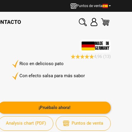
Puntos de venta
ONTACTO
MADE IN
GERMANY
4,96
(13)
Calificación promedio de 4.9 de
Rico en delicioso pato
Con efecto salsa para más sabor
¡Pruébalo ahora!
Analysis chart (PDF)
Puntos de venta