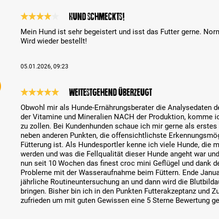
Hund schmeckts!
Reseña con calificación de 4 de 5 estrellas
Mein Hund ist sehr begeistert und isst das Futter gerne. Nor
Wird wieder bestellt!
05.01.2026, 09:23
Weitestgehend überzeugt
Reseña con calificación de 5 de 5 estrellas
Obwohl mir als Hunde-Ernährungsberater die Analysedaten des
der Vitamine und Mineralien NACH der Produktion, komme ic
zu zollen. Bei Kundenhunden schaue ich mir gerne als erstes 
neben anderen Punkten, die offensichtlichste Erkennungsmög
Fütterung ist. Als Hundesportler kenne ich viele Hunde, die m
werden und was die Fellqualität dieser Hunde angeht war und 
nun seit 10 Wochen das finest croc mini Geflügel und dank 
Probleme mit der Wasseraufnahme beim Füttern. Ende Januar
jährliche Routineuntersuchung an und dann wird die Blutbild
bringen. Bisher bin ich in den Punkten Futterakzeptanz und
zufrieden um mit guten Gewissen eine 5 Sterne Bewertung g