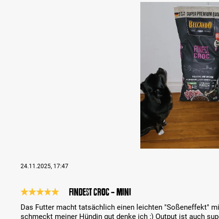
Bildergalerie überspringen
24.11.2025, 17:47
Findest Croc - Mini
Reseña con calificación de 5 de 5 estrellas
Das Futter macht tatsächlich einen leichten "Soßeneffekt" 
schmeckt meiner Hündin gut denke ich ;) Output ist auch sup