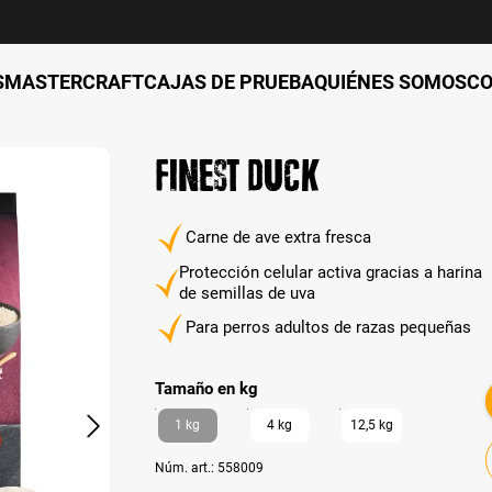
S
MASTERCRAFT
CAJAS DE PRUEBA
QUIÉNES SOMOS
C
Finest Duck
Carne de ave extra fresca
Protección celular activa gracias a harina
de semillas de uva
Para perros adultos de razas pequeñas
auswählen
Tamaño en kg
1 kg
4 kg
12,5 kg
Núm. art.:
558009