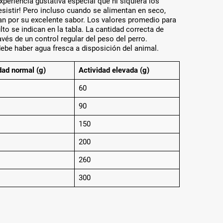
xperiencia gustativa especial que ni siquiera los
sistir! Pero incluso cuando se alimentan en seco,
n por su excelente sabor. Los valores promedio para
lto se indican en la tabla. La cantidad correcta de
vés de un control regular del peso del perro.
ebe haber agua fresca a disposición del animal.
dad normal (g)
Actividad elevada (g)
60
90
150
200
260
300