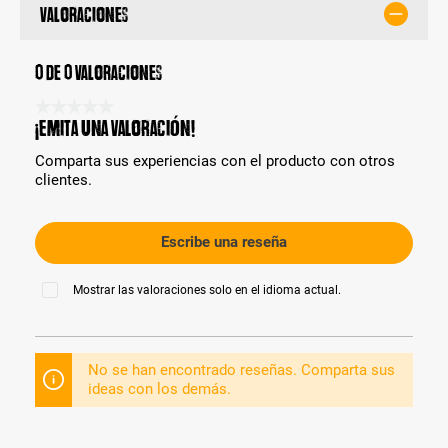
Valoraciones
0 de 0 valoraciones
Calificación promedio de 0 de 5 estrellas
¡Emita una valoración!
Comparta sus experiencias con el producto con otros
clientes.
Escribe una reseña
Mostrar las valoraciones solo en el idioma actual.
No se han encontrado reseñas. Comparta sus
ideas con los demás.