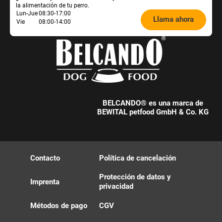
la alimentación de tu perro.
Öffnungszeiten
Lun-Jue
08:30-17:00
Llama ahora
Vie
08:00-14:00
Futterberatung:
BELCANDO® es una marca de
BEWITAL petfood GmbH & Co. KG
Contacto
Política de cancelación
Protección de datos y
Imprenta
privacidad
Métodos de pago
CGV