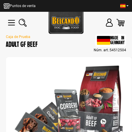
enido principal
Puntos de venta
Caja de Prueba
MADE IN
Adult GF Beef
GERMANY
Núm. art.:
54512504
Bildergalerie überspringen