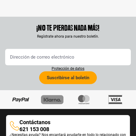
¡No te pierdas nada más!
Regístrate ahora para nuestro boletín.
Protección de datos
Suscribirse al boletín
Contáctanos
Contáctanos
621 153 008
¿Necesitas ayuda? Nos encantará ayudarte en todo lo relacionado con