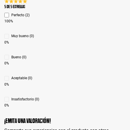
Calificación promedio de 5 de 5 estrellas
5 de 5 Estrellas
Perfecto (2)
100%
Muy bueno (0)
0%
Bueno (0)
0%
Aceptable (0)
0%
Insatisfactorio (0)
0%
¡Emita una valoración!