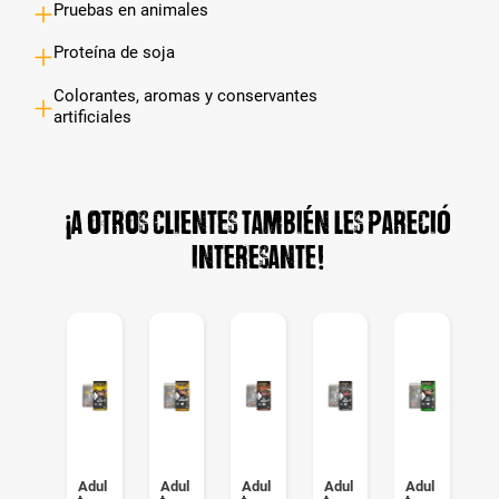
Pruebas en animales
Proteína de soja
Colorantes, aromas y conservantes
artificiales
¡A otros clientes también les pareció
interesante!
Seni
Adul
Adul
Adul
Adul
Adul
S