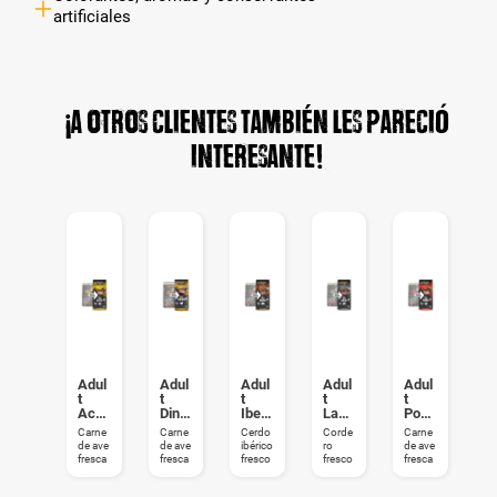
artificiales
¡A otros clientes también les pareció
interesante!
Seni
Adul
Adul
Adul
Adul
Adul
S
or
t
t
t
t
t
o
Sens
Acti
Dinn
Iberi
Lam
Pow
S
itive
ve
er
co &
b &
er
it
Carne
Carne
Carne
Cerdo
Corde
Carne
C
Rice
Rice
de ave
de ave
de ave
ibérico
ro
de ave
de
fresca
fresca
fresca
fresco
fresco
fresca
fr