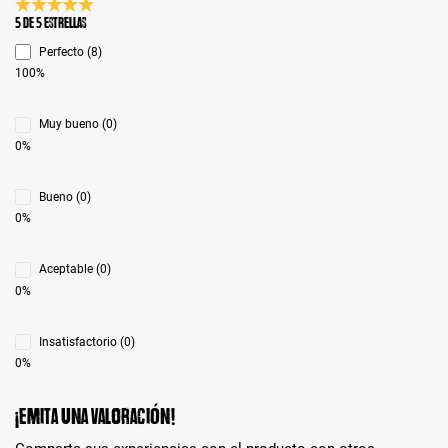
Calificación promedio de 5 de 5 estrellas
5 de 5 Estrellas
Perfecto (8)
100%
Muy bueno (0)
0%
Bueno (0)
0%
Aceptable (0)
0%
Insatisfactorio (0)
0%
¡Emita una valoración!